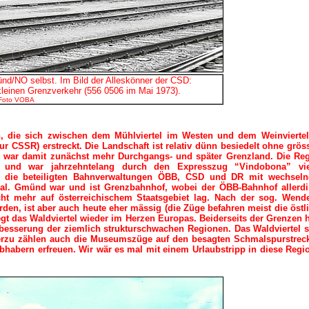
d/NO selbst. Im Bild der Alleskönner der CSD:
kleinen Grenzverkehr (556 0506 im Mai 1973).
Foto VOBA
en, die sich zwischen dem Mühlviertel im Westen und dem Weinvierte
r CSSR) erstreckt. Die Landschaft ist relativ dünn besiedelt ohne grös
 war damit zunächst mehr Durchgangs- und später Grenzland. Die Re
n und war jahrzehntelang durch den Expresszug “Vindobona” vie
h die beteiligten Bahnverwaltungen ÖBB, CSD und DR mit wechsel
ial. Gmünd war und ist Grenzbahnhof, wobei der ÖBB-Bahnhof allerd
cht mehr auf österreichischem Staatsgebiet lag. Nach der sog. Wend
rden, ist aber auch heute eher mässig (die Züge befahren meist die östl
iegt das Waldviertel wieder im Herzen Europas. Beiderseits der Grenzen h
besserung der ziemlich strukturschwachen Regionen. Das Waldviertel s
erzu zählen auch die Museumszüge auf den besagten Schmalspurstrec
iebhabern erfreuen. Wir wär es mal mit einem Urlaubstripp in diese Reg