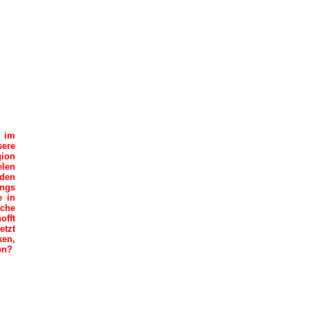
l im
sere
gion
len
nden
ings
e in
iche
offt
etzt
ken,
ion?