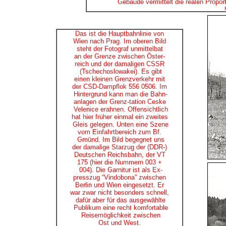
Gebäude vermittelt die realen Proporti
Das ist die Hauptbahnlinie von
Wien nach Prag. Im oberen Bild
steht der Fotograf unmittelbat
an der Grenze zwischen Öster-
reich und der damaligen CSSR
(Tschechoslowakei). Es gibt
einen kleinen Grenzverkehr mit
der CSD-Dampflok 556 0506. Im
Hintergrund kann man die Bahn-
anlagen der Grenz-tation Ceske
Velenice erahnen. Offensichtlich
hat hier früher einmal ein zweites
Gleis gelegen. Unten eine Szene
vom Einfahrtbereich zum Bf.
Gmünd. Im Bild begegnet uns
der damalige Starzug der (DDR-)
Deutschen Reichsbahn, der VT
175 (hier die Nummern 003 +
004). Die Garnitur ist als Ex-
presszug “Vindobona” zwischen
Berlin und Wien eingesetzt. Er
war zwar nicht besonders schnell,
dafür aber für das ausgewählte
Publikum eine recht komfortable
Reisemöglichkeit zwischen
Ost und West.