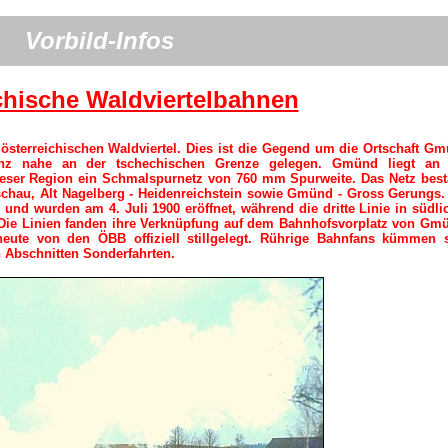
Vorbild-Infos
chische Waldviertelbahnen
sterreichischen Waldviertel. Dies ist die Gegend um die Ortschaft G
ganz nahe an der tschechischen Grenze gelegen. Gmünd liegt an
eser Region ein Schmalspurnetz von 760 mm Spurweite. Das Netz bes
chau, Alt Nagelberg - Heidenreichstein sowie Gmünd - Gross Gerungs.
 und wurden am 4. Juli 1900 eröffnet, während die dritte Linie in südli
Die Linien fanden ihre Verknüpfung auf dem Bahnhofsvorplatz von Gm
ute von den ÖBB offiziell stillgelegt. Rührige Bahnfans kümmen 
n Abschnitten Sonderfahrten.