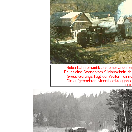
Nebenbahnromantik aus einer anderen 
Es ist eine Szene vom Südabschnitt d
Gross Gerungs liegt der Weiler Heinri
Die aufgebockten Niederbordwaggons si
Foto