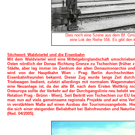
Dies noch eine Szene aus dem Bf. Gmün
eine Lok der Reihe 556. Es gibt den 
Stichwort: Waldviertel und die Eisenbahn
Mit dem Waldviertel wird eine Mittelgebirglandschaft umschrieb
Osten nördlich der Donau Richtung Grenze zu Tschechien (früher zu
Städte, aber lag immer im Zentrum der alten Donaumonarchie und
wird von der Hauptbahn Wien - Prag- Berlin durchschnitte
Eisenbahnfreunden bekannt. Dieser Zug wurde lange Zeit durc
Triebwagen bedient, zuletzt allerdings mit normalem Wagenmater
eine Neuanlage ist, da der alte Bf. nach dem Ersten Weltkrig ni
Osteuropa sollte der Verkehr auf der Durchgangslinie neu belebt we
Relation Prag - Brünn - Wien). Seit Beitritt von Tschechien zur EU l
man nun auf viele gemeinsame regionale Projekte und auf eine Ver
in verstärktem Maße auf einen Ausbau der Tourismusangebote. Hi
die sich einer steigenden Beliebtheit bei Bahnfreunden und Naturl
(Red. 04/2005).