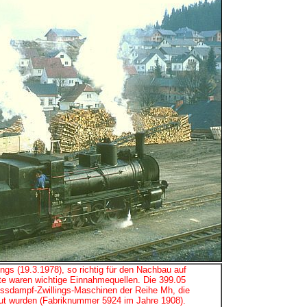
ngs (19.3.1978), so richtig für den Nachbau auf
te waren wichtige Einnahmequellen. Die 399.05
issdampf-Zwillings-Maschinen der Reihe Mh, die
aut wurden (Fabriknummer 5924 im Jahre 1908).