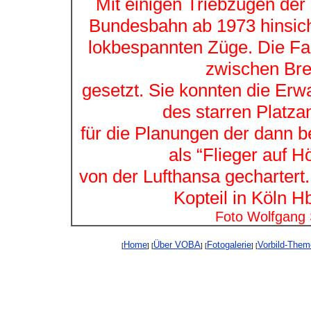
Mit einigen Triebzügen der 
Bundesbahn ab 1973 hinsich
lokbespannten Züge. Die Fa
zwischen Br
gesetzt. Sie konnten die Erwar
des starren Platza
für die Planungen der dann b
als “Flieger auf 
von der Lufthansa gechartert. 
Kopteil in Köln Hb
Foto Wolfgang
Home
Über VOBA
Fotogalerie
Vorbild-The
[
] [
] [
] [