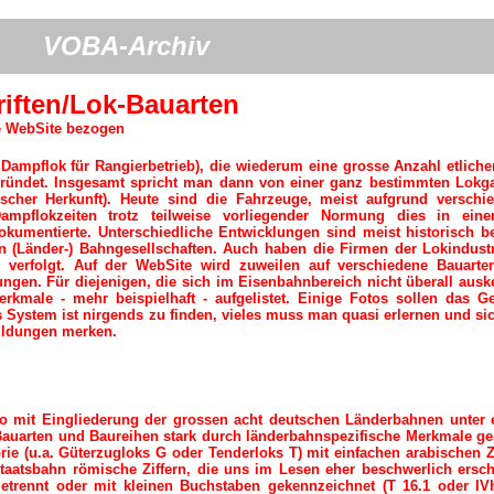
VOBA-Archiv
iften/Lok-Bauarten
e WebSite bezogen
Dampflok für Rangierbetrieb), die wiederum eine grosse Anzahl etliche
gründet. Insgesamt spricht man dann von einer ganz bestimmten Lokg
ischer Herkunft). Heute sind die Fahrzeuge, meist aufgrund verschi
ampflokzeiten trotz teilweise vorliegender Normung dies in einer
okumentierte. Unterschiedliche Entwicklungen sind meist historisch b
 (Länder-) Bahngesellschaften. Auch haben die Firmen der Lokindustr
n verfolgt. Auf der WebSite wird zuweilen auf verschiedene Bauart
ungen. Für diejenigen, die sich im Eisenbahnbereich nicht überall aus
kmale - mehr beispielhaft - aufgelistet. Einige Fotos sollen das G
s System ist nirgends zu finden, vieles muss man quasi erlernen und si
ildungen merken.
o mit Eingliederung der grossen acht deutschen Länderbahnen unter
 Bauarten und Baureihen stark durch länderbahnspezifische Merkmale ge
ie (u.a. Güterzugloks G oder Tenderloks T) mit einfachen arabischen 
taatsbahn römische Ziffern, die uns im Lesen eher beschwerlich ersc
etrennt oder mit kleinen Buchstaben gekennzeichnet (T 16.1 oder IV