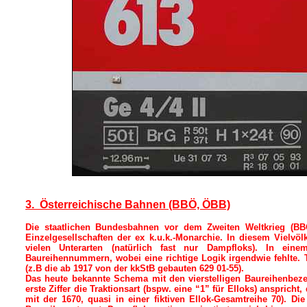
3. Österreichische Bahnen (BBÖ, ÖBB)
Die staatlichen Bundesbahnen vor dem Zweiten Weltkrieg (BBÖ,
Einzelgesellschaften der ex k.u.k.-Monarchie. In diesem Vielvö
vielen Unterarten (natürlich fast nur Dampfloks). In ein
Baureihennummern, wobei eine richtige Logik irgendwie fehlt
(z.B die ab 1917 von der kkStB gebauten 629 01-55).
Das heute bekannte Schema mit den vierstelligen Baureihenbez
erste Ziffer die Traktionsart (bspw. eine “1” für Elloks) ansprich
mit der 1670, quasi in einer fiktiven Ellok-Gesamtreihe 70).