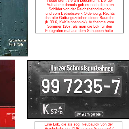
Heute steht sie am Leuchtturm. Bei der
Aufnahme damals gab es noch die alten
Schilder von der Reichsbahndirektion
und vom Betriebswerk Oldenburg. Rechts
das alte Gattungszeichen dieser Baureihe
(K 33.6, K=Kleinbahnlok). Aufnahme vom
Sommer 1967, als man die Lok für den
Fotografen mal aus dem Schuppen holte.
Eine Lok, die als sog. Neubaulok von der
Reichsbahn der DDR in einer Serie von17