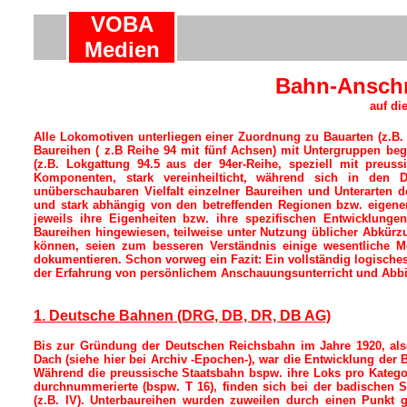
VOBA
A
Medien
Bahn-Anschr
auf di
Alle Lokomotiven unterliegen einer Zuordnung zu Bauarten (z.B. 
Baureihen ( z.B Reihe 94 mit fünf Achsen) mit Untergruppen be
(z.B. Lokgattung 94.5 aus der 94er-Reihe, speziell mit preuss
Komponenten, stark vereinheilticht, während sich in den D
unüberschaubaren Vielfalt einzelner Baureihen und Unterarten d
und stark abhängig von den betreffenden Regionen bzw. eigenen
jeweils ihre Eigenheiten bzw. ihre spezifischen Entwicklunge
Baureihen hingewiesen, teilweise unter Nutzung üblicher Abkürz
können, seien zum besseren Verständnis einige wesentliche Mer
dokumentieren. Schon vorweg ein Fazit: Ein vollständig logische
der Erfahrung von persönlichem Anschauungsunterricht und Abb
1. Deutsche Bahnen (DRG, DB, DR, DB AG)
Bis zur Gründung der Deutschen Reichsbahn im Jahre 1920, als
Dach (siehe hier bei Archiv -Epochen-), war die Entwicklung der
Während die preussische Staatsbahn bspw. ihre Loks pro Kategor
durchnummerierte (bspw. T 16), finden sich bei der badischen S
(z.B. IV). Unterbaureihen wurden zuweilen durch einen Punkt g