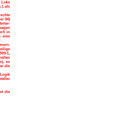
e Loks
.1 als
rechte
er 94)
erter-
bwagen
uch in
g eine
mmern-
llige
509-1,
halten
n), so
ei die
 Logik
teller
st die