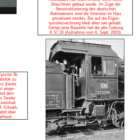
Maschinen gebaut wurde. Im Zuge der
Neustrukturierung des deutschen
Bahnwesens sind die Strecken im Harz
privatisiert worden. Bis auf die Eigen-
tumsbezeichnung blieb alles wie gehabt.
Genau jene Baureihe hat die alte Gattung
K 57.10 (Aufnahme vom 6. Sept. 2003).
Epoche 3b
ahnlok zu
ks (heute
st einge-
 und dem
n Tender
serinhalt
. Erkrath,
hrt über
ttfand..