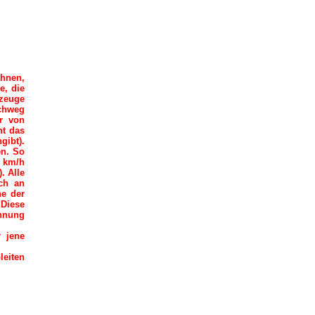
ahnen,
e, die
rzeuge
rchweg
r von
ht das
gibt).
en. So
5 km/h
. Alle
ch an
ne der
 Diese
chnung
r jene
leiten