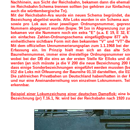
Nachhinein, aus Sicht der Reichsbahn, bekamen dann die ehemali
im Reichsbahn-Schema trennen sollten (so gehören zur fünfachsi
auch die württembergische Tn).
Mit der Reichsbahn-Ära wurde ein neues Schema begründet, das 
Bezeichung abgelöst wurde. Alle Loks wurden in ein Schema aus 
sowie pro Lok aus einer jeweiligen Ordnungsnummer, gepresst
Nummern abgegrenzt wurden (bspw. 94 1xx in Abgrenzung zur preu
bekamen vor die Nummern noch ein extra ”E” (u.a. E 19, E 32, E
ein einfaches Zahlen-Ordnungsschema eingefügt(bspw 877 a/b
einheitlichere sichtbare Form mit den bekannten “V” und “VT”-Bez
Mit dem offiiziellen Umnummerierungsplan zum 1.1.1968 bei de
Erfassung ein. Im Prinzip hielt man sich an das alte Sche
Baureihennummer, immer eine dreistellige Ordnungsnummer sowie
wobei bei der DB die eins an der ersten Stelle für Elloks und di
werden (an sich müsste ja die V 200 die neue Bezeichnung 200 
dass einige Sonderbezeichnungen eingeführt werden mussten (bspw
012 die Loks mit Ölfeuerung der Baureihe 01.10 darstellten, die 0
Die zahlreichen Privatbahen un Deutschland haben/hatten in der
und nur eine Aneinanderreihung von einzelnen Loknummern. Teil
erkennbar.
Beispiel einer Lokumzeichung einer deutschen Dampflok:
eine be
Bezeichnung (pr) T.16.1, Nr. wird bei der Reichsbahn nach 1920 z