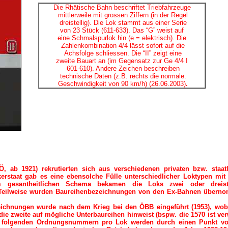
Die Rhätische Bahn beschriftet Triebfahrzeuge
mittlerweile mit grossen Ziffern (in der Regel
dreistellig). Die Lok stammt aus einer Serie
von 23 Stück (611-633). Das “G” weist auf
eine Schmalspurlok hin (e = elektrisch). Die
Zahlenkombination 4/4 lässt sofort auf die
Achsfolge schliessen. Die “II” zeigt eine
zweite Bauart an (im Gegensatz zur Ge 4/4 I
601-610). Andere Zeichen beschreiben
technische Daten (z.B. rechts die normale.
Geschwindigkeit von 90 km/h) (26.06.2003)
.
 ab 1921) rekrutierten sich aus verschiedenen privaten bzw. staat
lkerstaat gab es eine ebensolche Fülle unterschiedlicher Loktypen mit
em gesantheitlichen Schema bekamen die Loks zwei oder dreiste
e. Teilweise wurden Baureihenbezeichnungen von den Ex-Bahnen über
eichnungen wurde nach dem Krieg bei den ÖBB eingeführt (1953), wob
t, die zweite auf mögliche Unterbaureihen hinweist (bspw. die 1570 ist ve
 Die folgenden Ordnungsnummern pro Lok werden durch einen Punkt v