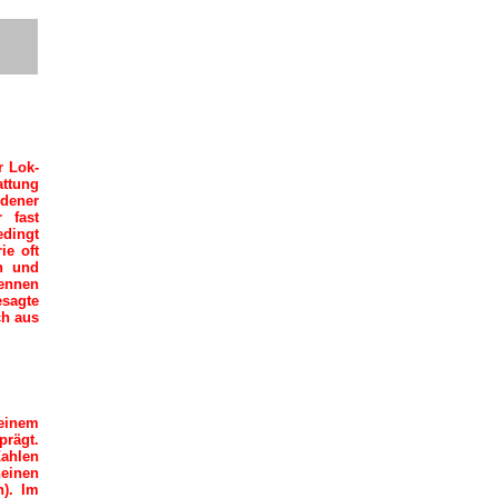
r Lok-
attung
edener
 fast
edingt
ie oft
en und
kennen
esagte
ch aus
 einem
prägt.
Zahlen
heinen
h). Im