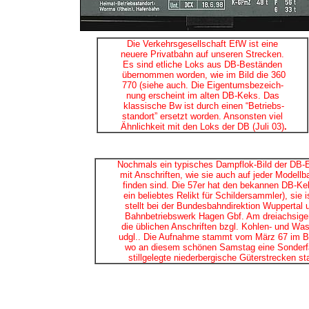
Die Verkehrsgesellschaft EfW ist eine
neuere Privatbahn auf unseren Strecken.
Es sind etliche Loks aus DB-Beständen
übernommen worden, wie im Bild die 360
770 (siehe auch. Die Eigentumsbezeich-
nung erscheint im alten DB-Keks. Das
klassische Bw ist durch einen “Betriebs-
standort” ersetzt worden. Ansonsten viel
Ähnlichkeit mit den Loks der DB (Juli 03)
.
Nochmals ein typisches Dampflok-Bild der DB-
mit Anschriften, wie sie auch auf jeder Modellb
finden sind. Die 57er hat den bekannen DB-Ke
ein beliebtes Relikt für Schildersammler), sie i
stellt bei der Bundesbahndirektion Wuppertal
Bahnbetriebswerk Hagen Gbf. Am dreiachsige
die üblichen Anschriften bzgl. Kohlen- und Was
udgl.. Die Aufnahme stammt vom März 67 im Bf
wo an diesem schönen Samstag eine Sonderfa
stillgelegte niederbergische Güterstrecken sta