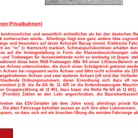
ren Privatbahnen)
kontinuierlicher und wesentlich einheitlicher als bei den deutschen B
k vorherrschen würde.. Allerdings liegt eine ganz andere Idee zugrund
zeige und besonders auf deren Achszahl Bezug nimmt. Elektische Fah
h ein “m” (= thermisch) markiert. Schmalspurlokomtiven erhalten du
e auf die Innengestaltung in Form der Klassenbezeichnungen ode
und Triebwagen für Aussenstehende nicht so eindeutig ist (bspw. ste
 während diese beim RhB-Triebwagen ABe 4/4 einen 1.Klasse-Bereich an
en Achsen unterschieden, die durch einen Schrägstrich getrennt werd
en Achsen bei insgesamt sechs Achsen und fährt nicht schneller als 12
 angetriebenen Achsen und zwei weiteren Achsen (oft sind das Vorläufer)
chlaufende Ordnungsnummern, deren Einordnung sich dazu oft no
ntiert (z.B. die Ae 6/6 Nr. 11 425 ist die fünfundzwanzigste Maschi
r Gruppenzählung ab 11 401, dazu bspw. die Reihe Re 6/6 ab 11 601).
e (Fronten) Zahlen an den Loks angeschrieben, die Baureihenbezei
vetien das EDV-Zeitalter (ab dem Jahre xxxx). allerdings primär fü
en. Die alten Fahrzeuge behielten aussen an sich ihre alten Loknummern.
quenz, so dass sich mit ein bisschen Übung die meisten Fahrzeuge ab