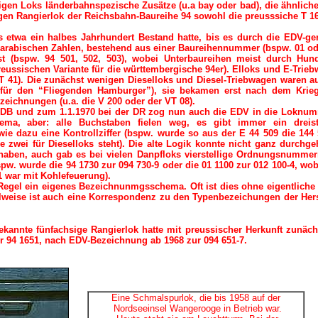
gen Loks länderbahnspezische Zusätze (u.a bay oder bad), die ähnlich
gen Rangierlok der Reichsbahn-Baureihe 94 sowohl die preusssiche T 16
etwa ein halbes Jahrhundert Bestand hatte, bis es durch die EDV-ge
arabischen Zahlen, bestehend aus einer Baureihennummer (bspw. 01 od
 (bspw. 94 501, 502, 503), wobei Unterbaureihen meist durch Hund
ssischen Variante für die württembergische 94er). Elloks und E-Trie
T 41). Die zunächst wenigen Dieselloks und Diesel-Triebwagen waren a
 für den “Fliegenden Hamburger”), sie bekamen erst nach dem Krie
eichnungen (u.a. die V 200 oder der VT 08).
r DB und zum 1.1.1970 bei der DR zog nun auch die EDV in die Loknu
ma, aber: alle Buchstaben fielen weg, es gibt immer ein dreiste
 dazu eine Kontrollziffer (bspw. wurde so aus der E 44 509 die 144 
e zwei für Dieselloks steht). Die alte Logik konnte nicht ganz durchge
haben, auch gab es bei vielen Danpfloks vierstellige Ordnungsnummer
. wurde die 94 1730 zur 094 730-9 oder die 01 1100 zur 012 100-4, wob
11 war mit Kohlefeuerung).
 Regel ein eigenes Bezeichnunmgsschema. Oft ist dies ohne eigentliche
weise ist auch eine Korrespondenz zu den Typenbezeichungen der Hers
kannte fünfachsige Rangierlok hatte mit preussischer Herkunft zunäch
ur 94 1651, nach EDV-Bezeichnung ab 1968 zur 094 651-7.
Eine Schmalspurlok, die bis 1958 auf der
Nordseeinsel Wangerooge in Betrieb war.