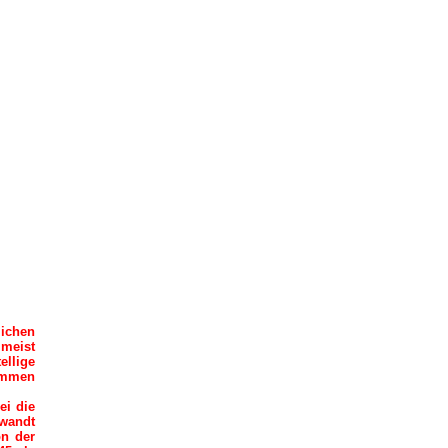
lichen
 meist
llige
nommen
ei die
rwandt
on der